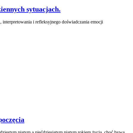
ziennych sytuacjach.
interpretowania i refleksyjnego doświadczania emocji
poczęcia
rdziestym piątym a pięćdziesiątym piątym rokiem życia, choć bywa,…