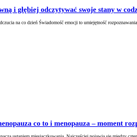
ną i głębiej odczytywać swoje stany w cod
dczucia na co dzień Świadomość emocji to umiejętność rozpoznawania, 
enopauza co to i menopauza – moment roz
nacza ustaniem miesiączkowania. Najczęściej pojawia się między czte