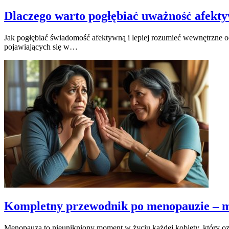
Dlaczego warto pogłębiać uważność afektyw
Jak pogłębiać świadomość afektywną i lepiej rozumieć wewnętrzne o
pojawiających się w…
Kompletny przewodnik po menopauzie – m
Menopauza to nieunikniony moment w życiu każdej kobiety, który oz