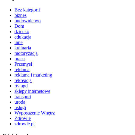
Bez kategorii
biznes
budownictwo
Dom
dziecko
edukacja
inne
kulinaria
motoryzacja
praca
Przemysł
reklama
reklama i marketing
rekreacja
rtv agd
sklepy internetowe
transport
uroda
usługi
Wyposażenie Wnętrz
Zdrowie
zdrowie.pl