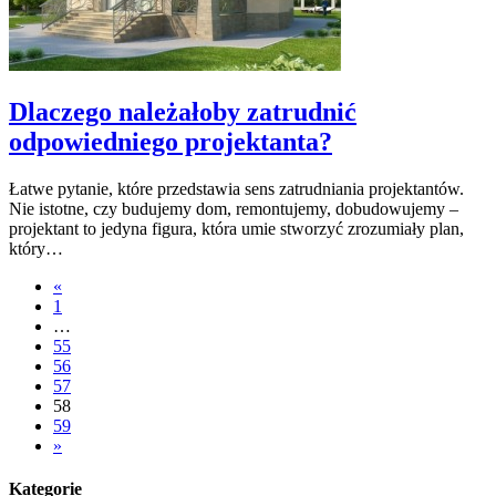
Dlaczego należałoby zatrudnić
odpowiedniego projektanta?
Łatwe pytanie, które przedstawia sens zatrudniania projektantów.
Nie istotne, czy budujemy dom, remontujemy, dobudowujemy –
projektant to jedyna figura, która umie stworzyć zrozumiały plan,
który…
«
1
…
55
56
57
58
59
»
Kategorie