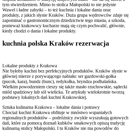
tym stwierdzeniem. Mimo to stolica Małopolski to nie jedynie
Wawel i ładne zabytki – to też kuchnia i lokalne dania oraz
produkty, z jakich słynie Kraków. Duża grupa wędrowców zdaje się
zapominać o gastronomicznym dziedzictwie tego miasta, a szkoda,
ponieważ krakowscy kucharze mają się czym pochwalić, głównie,
kiedy chodzi o dania i lokalne produkty.
kuchnia polska Kraków rezerwacja
Lokalne produkty z Krakowa
Nie byłoby kuchni bez perfekcyjnych produktów. Kraków słynie w
głównej mierze z porywającego nabiału: ser gazdowski-gołka
(pucok, kara), bundz (bunc), redykołka, bryndza podhalańska.
Wielkim powodzeniem cieszy się także masło rzuchowskie, sądecki
miód spadziowy lub sól wielicka. Te artykuły wielokrotnie tworzą
podstawy lokalnych dań kuchni Krakowskiej.
Sztuka kulinarna Krakowa – lokalne dania i potrawy
Chociaż kuchni Krakowa obfituje w mnóstwo wspaniałych
regionalnych produktów – podróżnicy zwykle wyszukują gotowych
dań, które za pomocą doznań kubków smakowych opiszą tradycję
kulinarną stolicy Małopolski. I tu Kraków nie ma powodów do