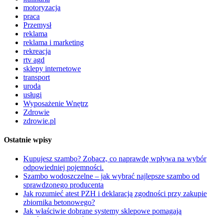
motoryzacja
praca
Przemysł
reklama
reklama i marketing
rekreacja
rtv agd
sklepy internetowe
transport
uroda
usługi
Wyposażenie Wnętrz
Zdrowie
zdrowie.pl
Ostatnie wpisy
Kupujesz szambo? Zobacz, co naprawdę wpływa na wybór
odpowiedniej pojemności.
Szambo wodoszczelne – jak wybrać najlepsze szambo od
sprawdzonego producenta
Jak rozumieć atest PZH i deklaracją zgodności przy zakupie
zbiornika betonowego?
Jak właściwie dobrane systemy sklepowe pomagają