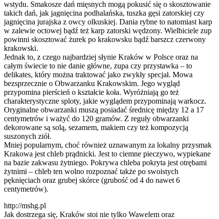
wstydu. Smakosze dań mięsnych mogą pokusić się o skosztowanie
takich dań, jak jagnięcina podhalańska, tuszka gęsi zatorskiej czy
jagnięcina jurajska z owcy olkuskiej. Dania rybne to natomiast karp
w zalewie octowej bądź też karp zatorski wędzony. Wielbiciele zup
powinni skosztować żurek po krakowsku bądź barszcz czerwony
krakowski.
Jednak to, z czego najbardziej słynie Kraków w Polsce oraz na
całym świecie to nie danie główne, zupa czy przystawka – to
delikates, który można traktować jako zwykły specjał. Mowa
bezsprzecznie o Obwarzanku Krakowskim. Jego wygląd
przypomina pierścień o kształcie koła. Wyróżniają go też
charakterystyczne sploty, jakie wyglądem przypominają warkocz.
Oryginalne obwarzanki muszą posiadać średnicę między 12 a 17
centymetrów i ważyć do 120 gramów. Z reguły obwarzanki
dekorowane są solą, sezamem, makiem czy też kompozycją
suszonych ziół.
Mniej popularnym, choć również uznawanym za lokalny przysmak
Krakowa jest chleb prądnicki. Jest to ciemne pieczywo, wypiekane
na bazie zakwasu żytniego. Pokrywa chleba pokryta jest otrębami
żytnimi – chleb ten wolno rozpoznać także po swoistych
pęknięciach oraz grubej skórce (grubość od 4 do nawet 6
centymetrów).
http://mshg.pl
Jak dostrzega się, Kraków stoi nie tylko Wawelem oraz