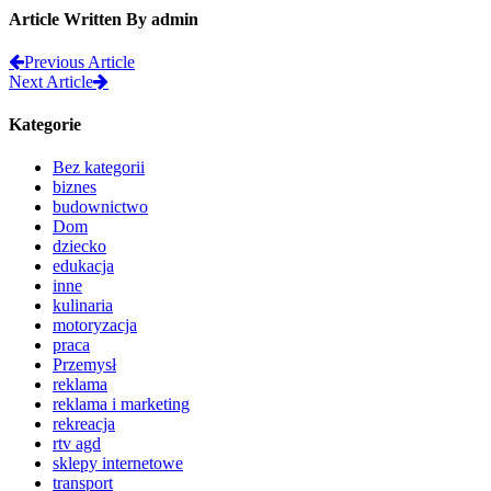
Article Written By admin
Previous Article
Next Article
Kategorie
Bez kategorii
biznes
budownictwo
Dom
dziecko
edukacja
inne
kulinaria
motoryzacja
praca
Przemysł
reklama
reklama i marketing
rekreacja
rtv agd
sklepy internetowe
transport