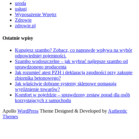
uroda
usługi
Wyposażenie Wnętrz
Zdrowie
zdrowie.pl
Ostatnie wpisy
Kupujesz szambo? Zobacz, co naprawdę wpływa na wybór
odpowiedniej pojemności.
Szambo wodoszczelne – jak wybrać najlepsze szambo od
sprawdzonego producenta
Jak rozumieć atest PZH i deklaracją zgodności przy zakupie
zbiornika betonowego?
Jak właściwie dobrane systemy sklepowe pomagają
wyróżnienie towarów?
Komfort w pojeździe – sprawdzony zestaw porad dla osób
korzystających z samochodu
Apollo
WordPress
Theme Designed & Developed by
Authentic
Themes