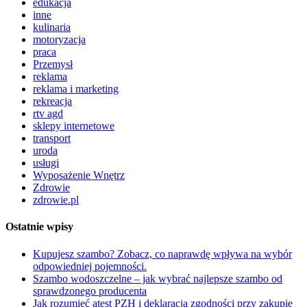
edukacja
inne
kulinaria
motoryzacja
praca
Przemysł
reklama
reklama i marketing
rekreacja
rtv agd
sklepy internetowe
transport
uroda
usługi
Wyposażenie Wnętrz
Zdrowie
zdrowie.pl
Ostatnie wpisy
Kupujesz szambo? Zobacz, co naprawdę wpływa na wybór
odpowiedniej pojemności.
Szambo wodoszczelne – jak wybrać najlepsze szambo od
sprawdzonego producenta
Jak rozumieć atest PZH i deklaracją zgodności przy zakupie