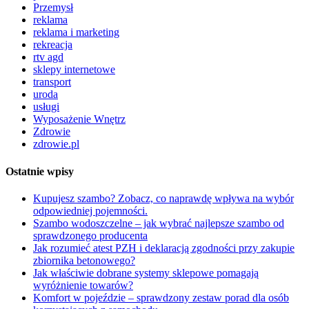
Przemysł
reklama
reklama i marketing
rekreacja
rtv agd
sklepy internetowe
transport
uroda
usługi
Wyposażenie Wnętrz
Zdrowie
zdrowie.pl
Ostatnie wpisy
Kupujesz szambo? Zobacz, co naprawdę wpływa na wybór
odpowiedniej pojemności.
Szambo wodoszczelne – jak wybrać najlepsze szambo od
sprawdzonego producenta
Jak rozumieć atest PZH i deklaracją zgodności przy zakupie
zbiornika betonowego?
Jak właściwie dobrane systemy sklepowe pomagają
wyróżnienie towarów?
Komfort w pojeździe – sprawdzony zestaw porad dla osób