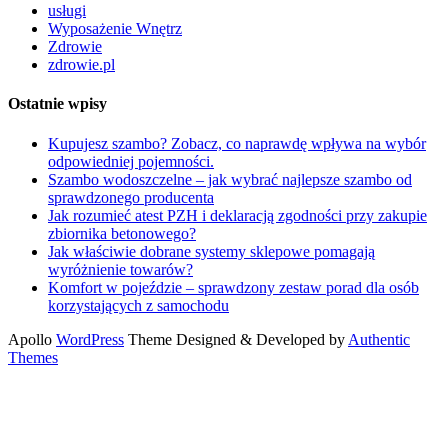
usługi
Wyposażenie Wnętrz
Zdrowie
zdrowie.pl
Ostatnie wpisy
Kupujesz szambo? Zobacz, co naprawdę wpływa na wybór
odpowiedniej pojemności.
Szambo wodoszczelne – jak wybrać najlepsze szambo od
sprawdzonego producenta
Jak rozumieć atest PZH i deklaracją zgodności przy zakupie
zbiornika betonowego?
Jak właściwie dobrane systemy sklepowe pomagają
wyróżnienie towarów?
Komfort w pojeździe – sprawdzony zestaw porad dla osób
korzystających z samochodu
Apollo
WordPress
Theme Designed & Developed by
Authentic
Themes