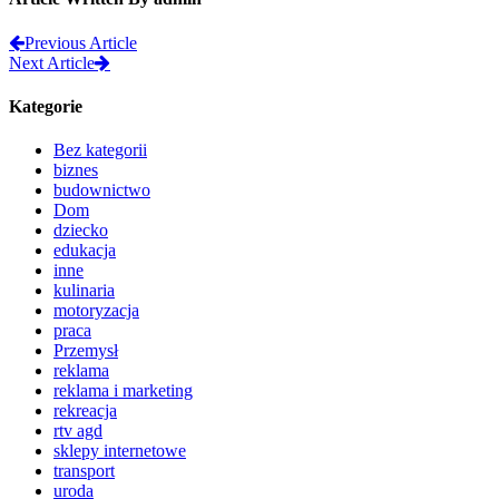
Previous Article
Next Article
Kategorie
Bez kategorii
biznes
budownictwo
Dom
dziecko
edukacja
inne
kulinaria
motoryzacja
praca
Przemysł
reklama
reklama i marketing
rekreacja
rtv agd
sklepy internetowe
transport
uroda