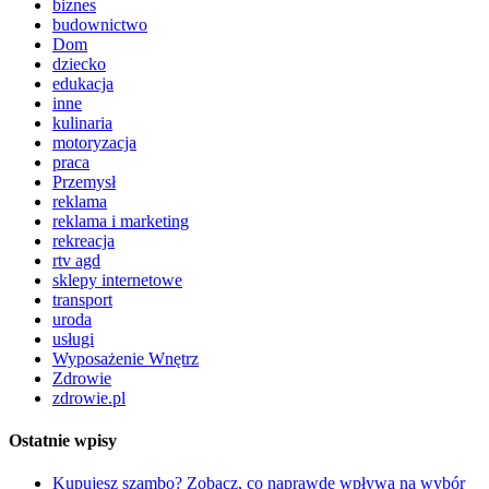
biznes
budownictwo
Dom
dziecko
edukacja
inne
kulinaria
motoryzacja
praca
Przemysł
reklama
reklama i marketing
rekreacja
rtv agd
sklepy internetowe
transport
uroda
usługi
Wyposażenie Wnętrz
Zdrowie
zdrowie.pl
Ostatnie wpisy
Kupujesz szambo? Zobacz, co naprawdę wpływa na wybór