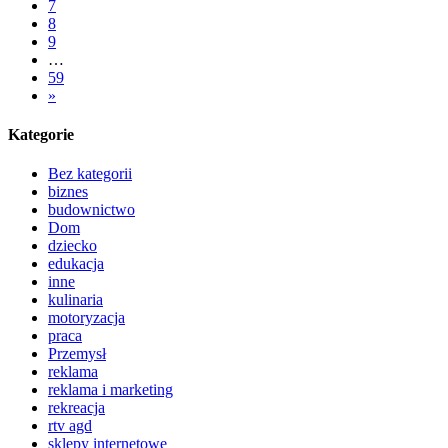
7
8
9
…
59
»
Kategorie
Bez kategorii
biznes
budownictwo
Dom
dziecko
edukacja
inne
kulinaria
motoryzacja
praca
Przemysł
reklama
reklama i marketing
rekreacja
rtv agd
sklepy internetowe